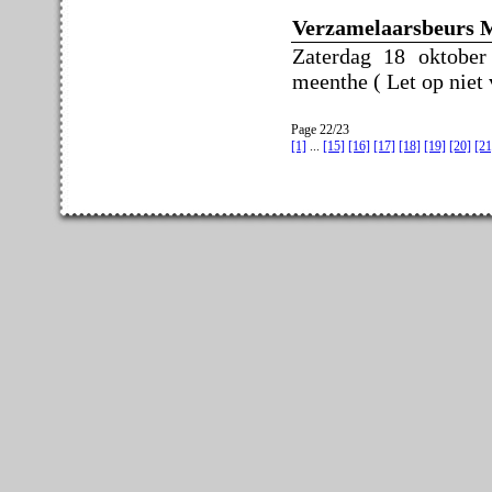
Verzamelaarsbeurs 
Zaterdag 18 oktober
meenthe ( Let op niet 
Page 22/23
[1]
...
[15]
[16]
[17]
[18]
[19]
[20]
[21