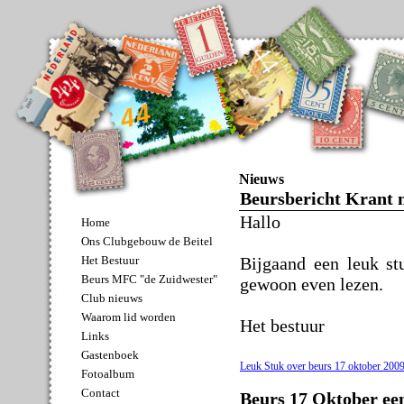
Nieuws
Beursbericht Krant m
Hallo
Home
Ons Clubgebouw de Beitel
Bijgaand een leuk st
Het Bestuur
Beurs MFC "de Zuidwester"
gewoon even lezen.
Club nieuws
Waarom lid worden
Het bestuur
Links
Gastenboek
Leuk Stuk over beurs 17 oktober 2009
Fotoalbum
Contact
Beurs 17 Oktober ee