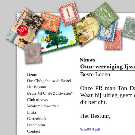
Nieuws
Onze vereniging Ijss
Beste Leden
Home
Ons Clubgebouw de Beitel
Onze PR man Ton Darg
Het Bestuur
Beurs MFC "de Zuidwester"
Waar hij uitleg geeft
Club nieuws
dit bericht.
Waarom lid worden
Links
Het Bestuur,
Gastenboek
Fotoalbum
Scan0001.pdf
Contact