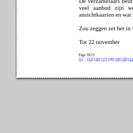
De verzamelaars beurs
veel aanbod zijn w
ansichtkaarten en wat 
Zou zeggen zet het in
Tot 22 november
Page 18/23
[1]
...
[15]
[16]
[17]
[18]
[19]
[20]
[21