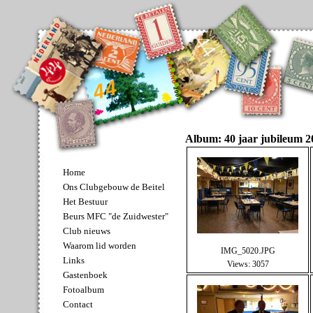
Album: 40 jaar jubileum 2
Home
Ons Clubgebouw de Beitel
Het Bestuur
Beurs MFC "de Zuidwester"
Club nieuws
Waarom lid worden
IMG_5020.JPG
Links
Views: 3057
Gastenboek
Fotoalbum
Contact