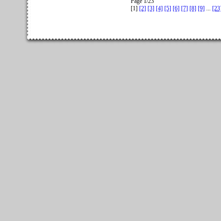
Page 1/23
[1]
[2]
[3]
[4]
[5]
[6]
[7]
[8]
[9]
...
[23