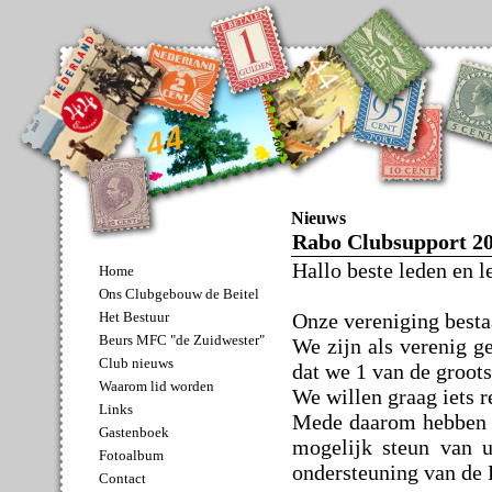
Nieuws
Rabo Clubsupport 20
Hallo beste leden en l
Home
Ons Clubgebouw de Beitel
Onze vereniging bestaa
Het Bestuur
Beurs MFC "de Zuidwester"
We zijn als verenig g
Club nieuws
dat we 1 van de groots
Waarom lid worden
We willen graag iets r
Links
Mede daarom hebben w
Gastenboek
mogelijk steun van 
Fotoalbum
ondersteuning van de 
Contact