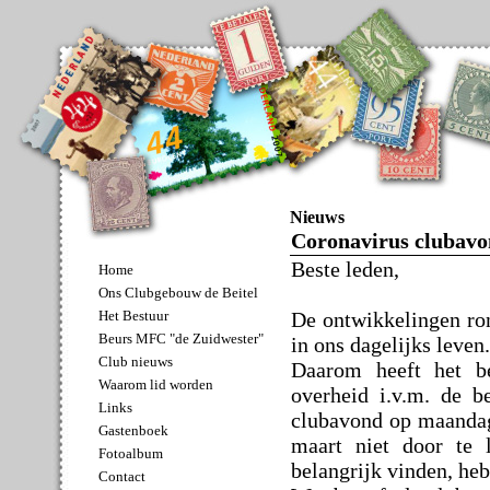
Nieuws
Coronavirus clubavo
Beste leden,
Home
Ons Clubgebouw de Beitel
De ontwikkelingen ro
Het Bestuur
Beurs MFC "de Zuidwester"
in ons dagelijks leven.
Club nieuws
Daarom heeft het be
Waarom lid worden
overheid i.v.m. de b
Links
clubavond op maandag
Gastenboek
maart niet door te
Fotoalbum
belangrijk vinden, he
Contact