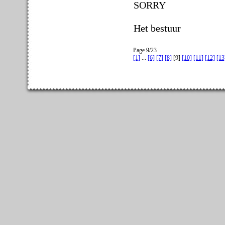
SORRY
Het bestuur
Page 9/23
[1]
...
[6]
[7]
[8]
[9]
[10]
[11]
[12]
[13