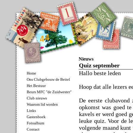
Nieuws
Quiz september
Hallo beste leden
Home
Ons Clubgebouw de Beitel
Hoop dat alle lezers 
Het Bestuur
Beurs MFC "de Zuidwester"
Club nieuws
De eerste clubavond z
Waarom lid worden
opkomst was goed te 
Links
kavels er werd goed g
Gastenboek
leuke quiz. Voor de le
Fotoalbum
volgende maand kunt u
Contact