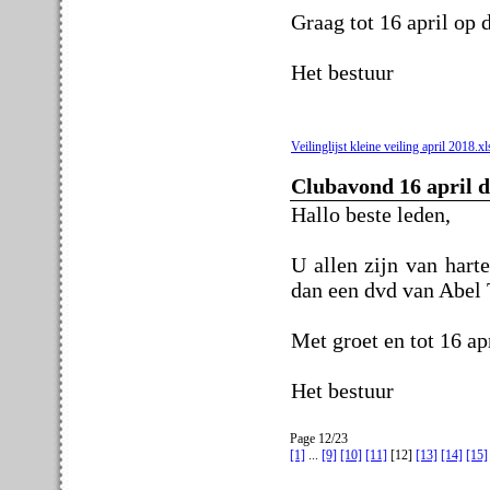
Graag tot 16 april op 
Het bestuur
Veilinglijst kleine veiling april 2018.x
Clubavond 16 april 
Hallo beste leden,
U allen zijn van har
dan een dvd van Abel 
Met groet en tot 16 apr
Het bestuur
Page 12/23
[1]
...
[9]
[10]
[11]
[12]
[13]
[14]
[15]